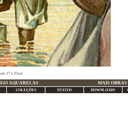
nsão 17 x 25cm
GRE ANTIGO AQUARELAS
MAIS OBRAS
COLEÇÕES
TEXTOS
DOWNLOADS