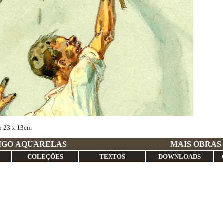
o 23 x 13cm
GRE ANTIGO AQUARELAS
MAIS OBRAS
COLEÇÕES
TEXTOS
DOWNLOADS