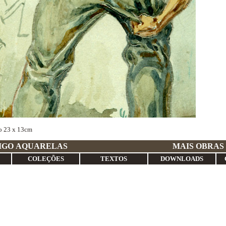
o 23 x 13cm
GRE ANTIGO AQUARELAS
MAIS OBRAS
COLEÇÕES
TEXTOS
DOWNLOADS